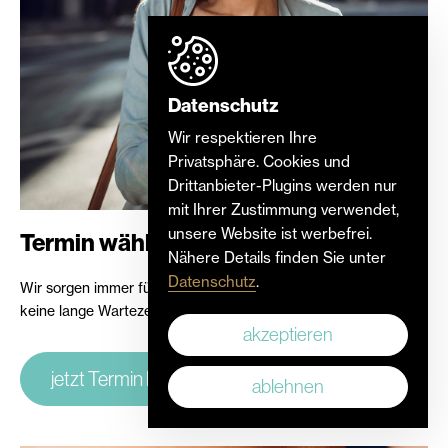
Datenschutz
Wir respektieren Ihre
Privatsphäre. Cookies und
Drittanbieter-Plugins werden nur
mit Ihrer Zustimmung verwendet,
unsere Website ist werbefrei.
Termin wählen
Nähere Details finden Sie unter
Datenschutz
.
Wir sorgen immer für ausreichend freie Termine, so dass Sie
keine lange Wartezeit haben.
akzeptieren
jetzt Termin buchen
ablehnen