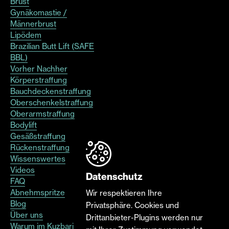
Brust
Gynäkomastie /
Männerbrust
Lipödem
Brazilian Butt Lift (SAFE
BBL)
Vorher Nachher
Körperstraffung
Bauchdeckenstraffung
Oberschenkelstraffung
Oberarmstraffung
Bodylift
Gesäßstraffung
Rückenstraffung
Wissenswertes
Videos
Datenschutz
FAQ
Abnehmspritze
Wir respektieren Ihre
Blog
Privatsphäre. Cookies und
Über uns
Drittanbieter-Plugins werden nur
Warum im Kuzbari