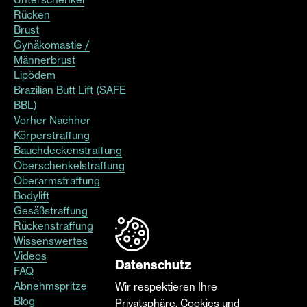
Rücken
Brust
Gynäkomastie /
Männerbrust
Lipödem
Brazilian Butt Lift (SAFE
BBL)
Vorher Nachher
Körperstraffung
Bauchdeckenstraffung
Oberschenkelstraffung
Oberarmstraffung
Bodylift
Gesäßstraffung
Rückenstraffung
Wissenswertes
Videos
Datenschutz
FAQ
Abnehmspritze
Wir respektieren Ihre
Blog
Privatsphäre. Cookies und